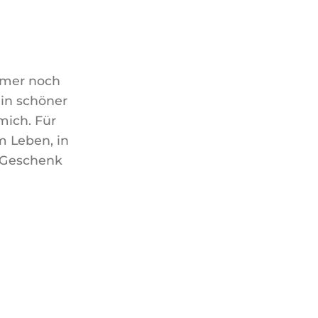
mmer noch
ein schöner
mich. Für
m Leben, in
n Geschenk