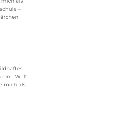
 mich als
schule –
Märchen
ildhaftes
 eine Welt
ie mich als