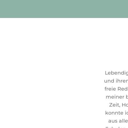
Lebendig
und ihren
freie Re
meiner b
Zeit, H
konnte i
aus all