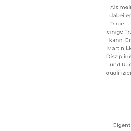
Als mei
dabei e
Trauerr
einige T
kann. En
Martin L
Disziplin
und Red
qualifizi
Eigent