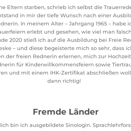
ne Eltern starben, schrieb ich selbst die Trauerred
ntstand in mir der tiefe Wunsch nach einer Ausbil
ednerin. In meinem Alter – Jahrgang 1965 – habe i
rauerfeiern erlebt und gesehen, wie viel man fals
de 2020 stieß ich auf
die Ausbildung bei Freie R
ieske
– und diese begeisterte mich so sehr, dass i
en der freien Rednerin erlernen, mich zur Hochzei
nerin für Kinderwillkommensfeiern sowie Tiertrau
eren und mit einem IHK-Zertifikat abschließen wol
dann richtig!
Fremde Länder
lich bin ich ausgebildete Sinologin. Sprachlehrfor