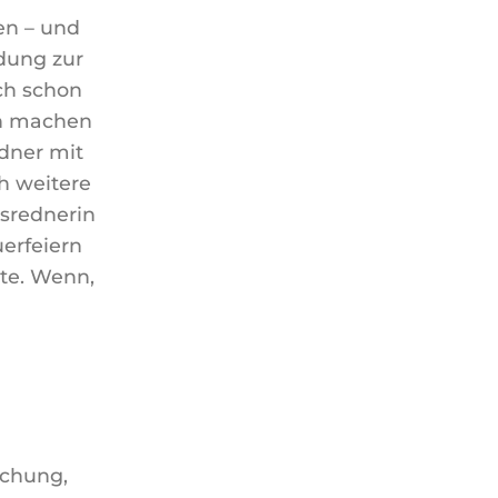
en – und
dung zur
ch schon
ch machen
edner mit
ch weitere
tsrednerin
erfeiern
lte. Wenn,
schung,