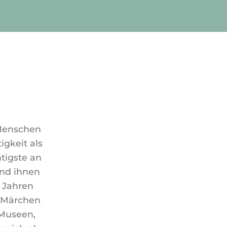
 Menschen
gkeit als
tigste an
und ihnen
5 Jahren
e Märchen
 Museen,