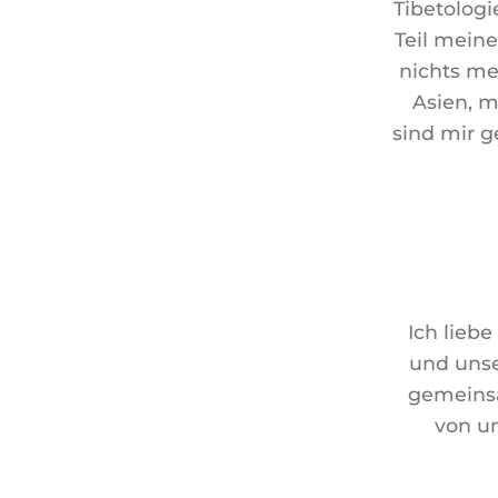
Tibetolog
Teil mein
nichts me
Asien, m
sind mir 
Ich lieb
und uns
gemeinsa
von u