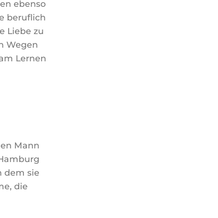
ren ebenso
 beruflich
e Liebe zu
len Wegen
 am Lernen
inen Mann
 Hamburg
n dem sie
e, die